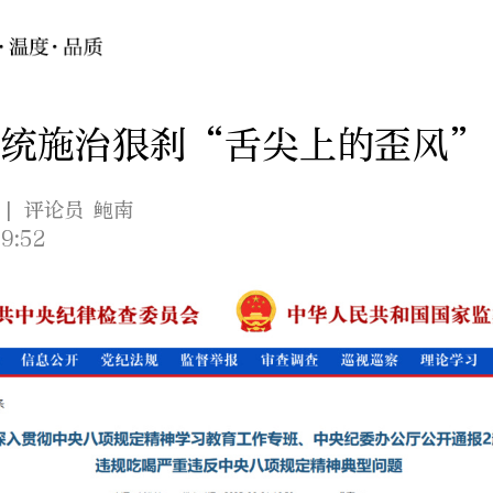
系统施治狠刹“舌尖上的歪风”
| 评论员 鲍南
9:52